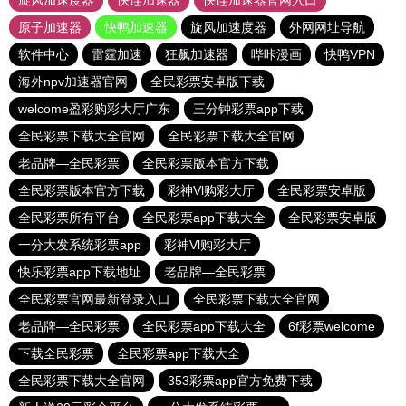
旋风加速度器
快连加速器
快连加速器官网入口
原子加速器
快鸭加速器
旋风加速度器
外网网址导航
软件中心
雷霆加速
狂飙加速器
哔咔漫画
快鸭VPN
海外npv加速器官网
全民彩票安卓版下载
welcome盈彩购彩大厅广东
三分钟彩票app下载
全民彩票下载大全官网
全民彩票下载大全官网
老品牌—全民彩票
全民彩票版本官方下载
全民彩票版本官方下载
彩神Vl购彩大厅
全民彩票安卓版
全民彩票所有平台
全民彩票app下载大全
全民彩票安卓版
一分大发系统彩票app
彩神Vl购彩大厅
快乐彩票app下载地址
老品牌—全民彩票
全民彩票官网最新登录入口
全民彩票下载大全官网
老品牌—全民彩票
全民彩票app下载大全
6f彩票welcome
下载全民彩票
全民彩票app下载大全
全民彩票下载大全官网
353彩票app官方免费下载