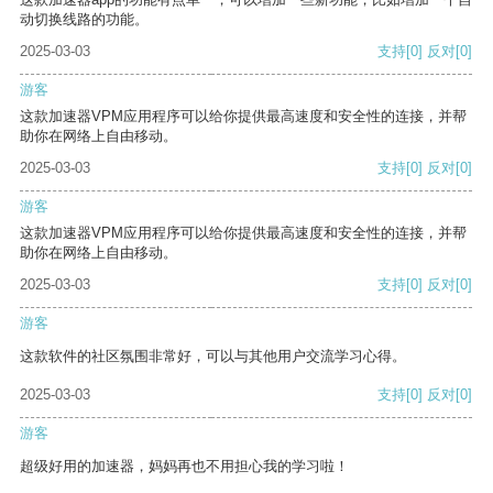
动切换线路的功能。
2025-03-03
支持
[0]
反对
[0]
游客
这款加速器VPM应用程序可以给你提供最高速度和安全性的连接，并帮
助你在网络上自由移动。
2025-03-03
支持
[0]
反对
[0]
游客
这款加速器VPM应用程序可以给你提供最高速度和安全性的连接，并帮
助你在网络上自由移动。
2025-03-03
支持
[0]
反对
[0]
游客
这款软件的社区氛围非常好，可以与其他用户交流学习心得。
2025-03-03
支持
[0]
反对
[0]
游客
超级好用的加速器，妈妈再也不用担心我的学习啦！