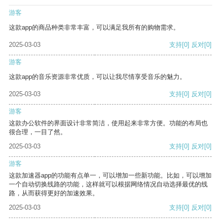
游客
这款app的商品种类非常丰富，可以满足我所有的购物需求。
2025-03-03
支持
[0]
反对
[0]
游客
这款app的音乐资源非常优质，可以让我尽情享受音乐的魅力。
2025-03-03
支持
[0]
反对
[0]
游客
这款办公软件的界面设计非常简洁，使用起来非常方便。功能的布局也
很合理，一目了然。
2025-03-03
支持
[0]
反对
[0]
游客
这款加速器app的功能有点单一，可以增加一些新功能。比如，可以增加
一个自动切换线路的功能，这样就可以根据网络情况自动选择最优的线
路，从而获得更好的加速效果。
2025-03-03
支持
[0]
反对
[0]