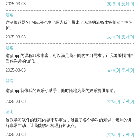
2025-03-03
支持
[0]
反对
[0]
游客
这款加速器VPM应用程序已经为我们带来了无限的流畅体验和安全性保
护。
2025-03-03
支持
[0]
反对
[0]
游客
这款app的课程非常丰富，可以满足我不同的学习需求，让我能够找到自
己感兴趣的知识。
2025-03-03
支持
[0]
反对
[0]
游客
这款app就像我的娱乐小助手，随时随地为我的娱乐提供帮助。
2025-03-03
支持
[0]
反对
[0]
游客
这款学习软件的课程内容非常丰富，涵盖了各个学科的知识。老师的讲
解非常生动，让我能够轻松理解知识点。
2025-03-03
支持
[0]
反对
[0]