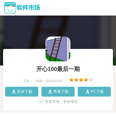
开心100最后一期
工具
|
时间：2025-03-03
|
安卓下载
苹果下载
PC下载
安卓市场，安全绿色