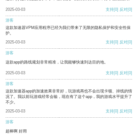
2025-03-03
支持
[0]
反对
[0]
游客
这款加速器VPM应用程序已经为我们带来了无限的隐私保护和安全性保
护。
2025-03-03
支持
[0]
反对
[0]
游客
这款app的路线规划非常精准，让我能够快速到达目的地。
2025-03-03
支持
[0]
反对
[0]
游客
这款加速器app的加速效果非常好，玩游戏再也不会出现卡顿、掉线的情
况了。我以前玩游戏经常会输，现在有了这个app，我的游戏水平提升了
不少。
2025-03-03
支持
[0]
反对
[0]
游客
超棒啊 好用