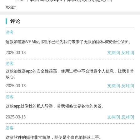
#39#
评论
游客
这款加速器VPM应用程序已经为我们带来了无限的隐私和安全性保护。
2025-03-13
支持
[0]
反对
[0]
游客
这款加速器app的安全性很高，使用过程中不会泄露个人信息，让我非常
放心。
2025-03-13
支持
[0]
反对
[0]
游客
这款app就像我的私人导游，带我领略世界各地的美景。
2025-03-13
支持
[0]
反对
[0]
游客
这款软件的操作非常简单，即使是小白也能快速上手。