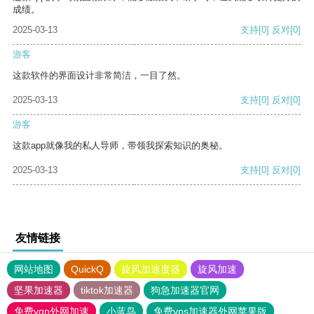
成绩。
2025-03-13
支持
[0]
反对
[0]
游客
这款软件的界面设计非常简洁，一目了然。
2025-03-13
支持
[0]
反对
[0]
游客
这款app就像我的私人导师，带领我探索知识的奥秘。
2025-03-13
支持
[0]
反对
[0]
友情链接
网站地图
QuickQ
旋风加速度器
旋风加速
坚果加速器
tiktok加速器
狗急加速器官网
免费vqn外网加速
小蓝鸟
免费vps加速器外网苹果版