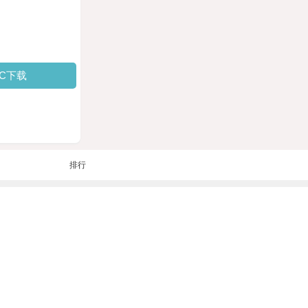
PC下载
排行