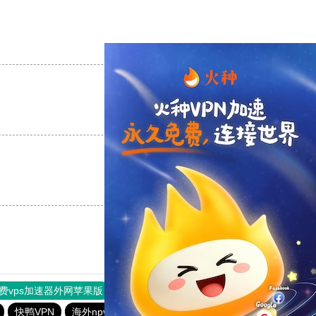
支持
[0]
反对
[0]
支持
[0]
反对
[0]
支持
[0]
反对
[0]
费vps加速器外网苹果版
旋风加速度器
快连加速器
快鸭VPN
海外npv加速器官网
全民彩票安卓版下载