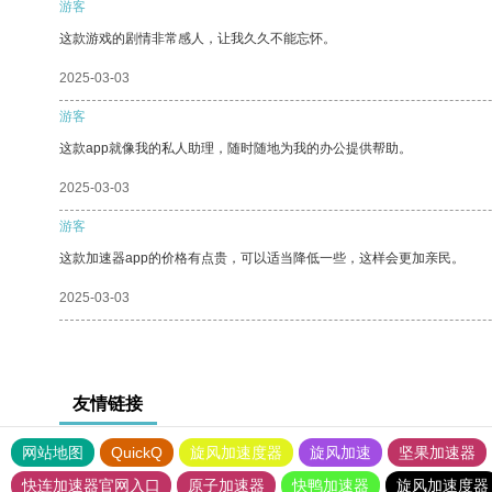
游客
这款游戏的剧情非常感人，让我久久不能忘怀。
2025-03-03
游客
这款app就像我的私人助理，随时随地为我的办公提供帮助。
2025-03-03
游客
这款加速器app的价格有点贵，可以适当降低一些，这样会更加亲民。
2025-03-03
友情链接
网站地图
QuickQ
旋风加速度器
旋风加速
坚果加速器
快连加速器官网入口
原子加速器
快鸭加速器
旋风加速度器