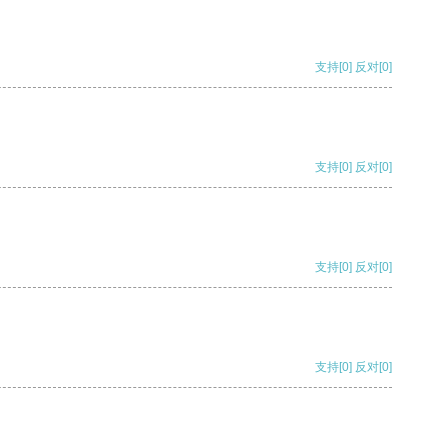
支持
[0]
反对
[0]
支持
[0]
反对
[0]
支持
[0]
反对
[0]
支持
[0]
反对
[0]