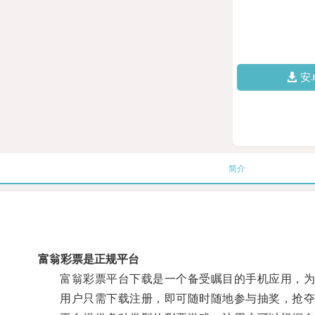
安
简介
富翁彩票是正规平台
富翁彩票平台下载是一个备受瞩目的手机应用，为
用户只需下载注册，即可随时随地参与抽奖，抢夺