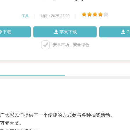
工具
|
时间：2025-03-03
|
卓下载
苹果下载
安卓市场，安全绿色
广大彩民们提供了一个便捷的方式参与各种抽奖活动。
万元大奖。