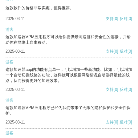
这款软件的价格非常实惠，值得推荐。
2025-03-11
支持
[0]
反对
[0]
游客
这款加速器VPM应用程序可以给你提供最高速度和安全性的连接，并帮
助你在网络上自由移动。
2025-03-11
支持
[0]
反对
[0]
游客
这款加速器app的功能有点单一，可以增加一些新功能。比如，可以增加
一个自动切换线路的功能，这样就可以根据网络情况自动选择最优的线
路，从而获得更好的加速效果。
2025-03-11
支持
[0]
反对
[0]
游客
这款加速器VPM应用程序已经为我们带来了无限的隐私保护和安全性保
护。
2025-03-11
支持
[0]
反对
[0]
游客