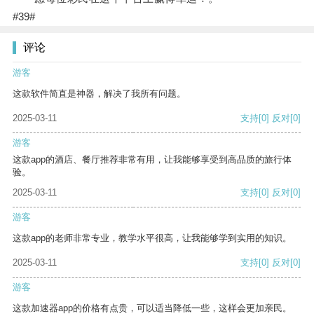
#39#
评论
游客
这款软件简直是神器，解决了我所有问题。
2025-03-11
支持
[0]
反对
[0]
游客
这款app的酒店、餐厅推荐非常有用，让我能够享受到高品质的旅行体
验。
2025-03-11
支持
[0]
反对
[0]
游客
这款app的老师非常专业，教学水平很高，让我能够学到实用的知识。
2025-03-11
支持
[0]
反对
[0]
游客
这款加速器app的价格有点贵，可以适当降低一些，这样会更加亲民。