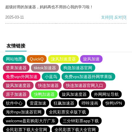
超级好用的加速器，妈妈再也不用担心我的学习啦！
2025-03-11
支持
[0]
反对
[0]
友情链接
网站地图
QuickQ
旋风加速度器
旋风加速
坚果加速器
tiktok加速器
狗急加速器官网
免费vqn外网加速
小蓝鸟
免费vps加速器外网苹果版
旋风加速度器
快连加速器
快连加速器官网入口
原子加速器
快鸭加速器
旋风加速度器
外网网址导航
软件中心
雷霆加速
狂飙加速器
哔咔漫画
快鸭VPN
海外npv加速器官网
全民彩票安卓版下载
welcome盈彩购彩大厅广东
三分钟彩票app下载
全民彩票下载大全官网
全民彩票下载大全官网