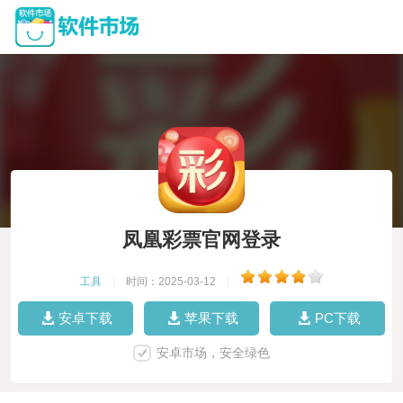
凤凰彩票官网登录
工具
|
时间：2025-03-12
|
安卓下载
苹果下载
PC下载
安卓市场，安全绿色