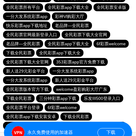
全民彩票所有平台
全民彩票app下载大全
全民彩票安卓版
一分大发系统彩票app
彩神Vl购彩大厅
快乐彩票app下载地址
老品牌—全民彩票
全民彩票官网最新登录入口
全民彩票下载大全官网
老品牌—全民彩票
全民彩票app下载大全
6f彩票welcome
下载全民彩票
全民彩票app下载大全
全民彩票下载大全官网
353彩票app官方免费下载
新人送29元彩金平台
一分大发系统彩票app
一分大发系统彩票app
新人送29元彩金平台
全民彩票版本官方下载
welcome盈彩购彩大厅广东
下载全民彩票
三分钟彩票app下载
乐发III500登录入口
全民彩票平台登录
6f彩票welcome
全民彩票app下载安装安卓
下载全民彩票
全民彩票平台登录
全民彩票所有平台
国民彩票下载地址
永久免费使用的加速器
下载