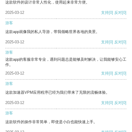
这款软件的设计非常人性化，使用起来非常方便。
2025-03-12
支持
[0]
反对
[0]
游客
这款app就像我的私人导游，带我领略世界各地的美景。
2025-03-12
支持
[0]
反对
[0]
游客
这款app的客服非常专业，遇到问题总是能够及时解决，让我能够安心工
作。
2025-03-12
支持
[0]
反对
[0]
游客
这款加速器VPM应用程序已经为我们带来了无限的流畅体验。
2025-03-12
支持
[0]
反对
[0]
游客
这款软件的操作非常简单，即使是小白也能快速上手。