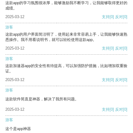
这款app的学习氛围很浓厚，能够激励我不断学习，让我能够取得更好的
成绩。
2025-03-12
支持
[0]
反对
[0]
游客
这款app的用户界面简洁明了，使用起来非常容易上手，让我能够快速熟
悉操作。我不用看说明书，就可以轻松使用这款app。
2025-03-12
支持
[0]
反对
[0]
游客
这款加速器app的安全性有待提高，可以加强防护措施，比如增加双重验
证。
2025-03-12
支持
[0]
反对
[0]
游客
这款软件简直是神器，解决了我所有问题。
2025-03-12
支持
[0]
反对
[0]
游客
这个是app神器