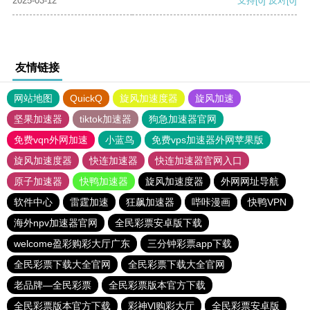
2025-03-12
支持
[0]
反对
[0]
友情链接
网站地图
QuickQ
旋风加速度器
旋风加速
坚果加速器
tiktok加速器
狗急加速器官网
免费vqn外网加速
小蓝鸟
免费vps加速器外网苹果版
旋风加速度器
快连加速器
快连加速器官网入口
原子加速器
快鸭加速器
旋风加速度器
外网网址导航
软件中心
雷霆加速
狂飙加速器
哔咔漫画
快鸭VPN
海外npv加速器官网
全民彩票安卓版下载
welcome盈彩购彩大厅广东
三分钟彩票app下载
全民彩票下载大全官网
全民彩票下载大全官网
老品牌—全民彩票
全民彩票版本官方下载
全民彩票版本官方下载
彩神Vl购彩大厅
全民彩票安卓版