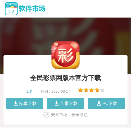
全民彩票网版本官方下载
工具
|
时间：2025-03-17
|
安卓下载
苹果下载
PC下载
安卓市场，安全绿色