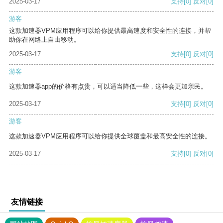
2025-03-17
支持
[0]
反对
[0]
游客
这款加速器VPM应用程序可以给你提供最高速度和安全性的连接，并帮
助你在网络上自由移动。
2025-03-17
支持
[0]
反对
[0]
游客
这款加速器app的价格有点贵，可以适当降低一些，这样会更加亲民。
2025-03-17
支持
[0]
反对
[0]
游客
这款加速器VPM应用程序可以给你提供全球覆盖和最高安全性的连接。
2025-03-17
支持
[0]
反对
[0]
友情链接