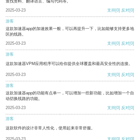
查找资料、翻译语言、编写代码等。
2025-03-23
支持
[0]
反对
[0]
游客
这款加速器app的加速效果一般，可以再提升一下，比如能够支持更多地
区的线路。
2025-03-23
支持
[0]
反对
[0]
游客
这款加速器VPM应用程序可以给你提供全球覆盖和最高安全性的连接。
2025-03-23
支持
[0]
反对
[0]
游客
这款加速器app的功能有点单一，可以增加一些新功能，比如增加一个自
动切换线路的功能。
2025-03-23
支持
[0]
反对
[0]
游客
这款软件的设计非常人性化，使用起来非常舒服。
2025-03-23
支持
[0]
反对
[0]