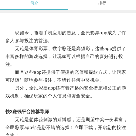
简介
排行
现如今，随着手机应用的普及，全民彩票app成为了许
多人参与投注的首选。
无论是体育彩票、数字彩还是高频彩，这些app提供了
丰富多样的游戏选择，让玩家可以根据自己的喜好进行投
注。
而且这些app还提供了便捷的充值和提款方式，让玩家
可以随时随地参与投注，不错过任何中奖机会。
另外，全民彩票app还有着严格的安全措施和公正的游
戏机制，确保玩家的个人信息和资金安全。
快3赚钱平台推荐导师
无论是想体验刺激的赌博感，还是期望中奖一夜暴富，
全民彩票app都是您不错的选择！立即下载，开启您的投注
之旅！。