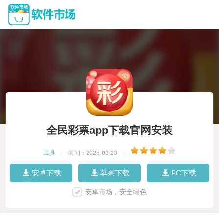
全民彩票app下载官网安装
工具
|
时间：2025-03-23
|
安卓下载
苹果下载
PC下载
安卓市场，安全绿色