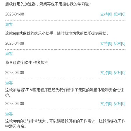
超级好用的加速器，妈妈再也不用担心我的学习啦！
2025-04-08
支持
[0]
反对
[0]
游客
这款app就像我的娱乐小助手，随时随地为我的娱乐提供帮助。
2025-04-08
支持
[0]
反对
[0]
游客
我喜欢这个软件 作者加油
2025-04-08
支持
[0]
反对
[0]
游客
这款加速器VPM应用程序已经为我们带来了无限的流畅体验和安全性保
护。
2025-04-08
支持
[0]
反对
[0]
游客
这款app的功能非常强大，可以满足我所有的工作需求，让我能够在工作
中游刃有余。