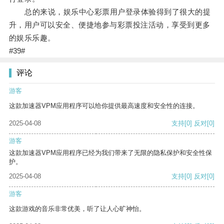
总的来说，娱乐中心彩票用户登录体验得到了很大的提
升，用户可以安全、便捷地参与彩票投注活动，享受到更多
的娱乐乐趣。
#39#
评论
游客
这款加速器VPM应用程序可以给你提供最高速度和安全性的连接。
2025-04-08
支持
[0]
反对
[0]
游客
这款加速器VPM应用程序已经为我们带来了无限的隐私保护和安全性保
护。
2025-04-08
支持
[0]
反对
[0]
游客
这款游戏的音乐非常优美，听了让人心旷神怡。