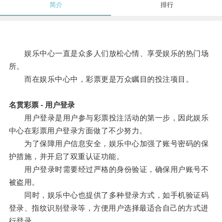
简介
排行
娱乐中心一直是众多人们放松心情、享受娱乐的热门场
所。
而在娱乐中心中，彩票更是万众瞩目的投注项目。
名贯彩票 - 用户登录
用户登录是用户参与彩票投注活动的第一步，因此娱乐
中心在彩票用户登录方面做了不少努力。
为了保障用户信息安全，娱乐中心加强了账号密码的保
护措施，并开启了双重认证功能。
用户登录时需要经过严格的身份验证，确保用户账号不
被盗用。
同时，娱乐中心也提供了多种登录方式，如手机验证码
登录、指纹识别登录等，方便用户选择最适合自己的方式进
行登录。