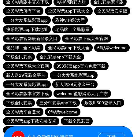
全民彩票版本官方下载
彩神Vl购彩大厅
全民彩票安卓版
全民彩票所有平台
全民彩票app下载大全
全民彩票安卓版
一分大发系统彩票app
彩神Vl购彩大厅
快乐彩票app下载地址
老品牌—全民彩票
全民彩票官网最新登录入口
全民彩票下载大全官网
老品牌—全民彩票
全民彩票app下载大全
6f彩票welcome
下载全民彩票
全民彩票app下载大全
全民彩票下载大全官网
353彩票app官方免费下载
新人送29元彩金平台
一分大发系统彩票app
一分大发系统彩票app
新人送29元彩金平台
全民彩票版本官方下载
welcome盈彩购彩大厅广东
下载全民彩票
三分钟彩票app下载
乐发III500登录入口
全民彩票平台登录
6f彩票welcome
全民彩票app下载安装安卓
下载全民彩票
全民彩票平台登录
全民彩票所有平台
国民彩票下载地址
永久免费使用的加速器
下载