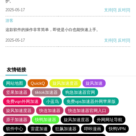
护。
2025-05-17
支持
[0]
反对
[0]
游客
这款软件的操作非常简单，即使是小白也能快速上手。
2025-05-17
支持
[0]
反对
[0]
友情链接
网站地图
QuickQ
旋风加速度器
旋风加速
坚果加速器
tiktok加速器
狗急加速器官网
免费vqn外网加速
小蓝鸟
免费vps加速器外网苹果版
旋风加速度器
快连加速器
快连加速器官网入口
原子加速器
快鸭加速器
旋风加速度器
外网网址导航
软件中心
雷霆加速
狂飙加速器
哔咔漫画
快鸭VPN