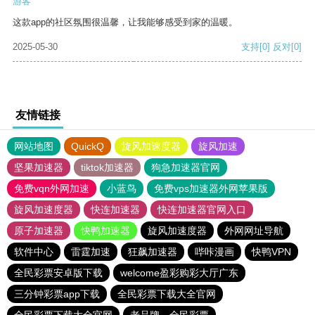
游客
这款app的社区氛围很温馨，让我能够感受到家的温暖。
2025-05-30
支持
[0]
反对
[0]
友情链接
网站地图
QuickQ
旋风加速度器
旋风加速
坚果加速器
tiktok加速器
狗急加速器官网
免费vqn外网加速
小蓝鸟
免费vps加速器外网苹果版
旋风加速度器
快连加速器
快连加速器官网入口
原子加速器
快鸭加速器
旋风加速度器
外网网址导航
软件中心
雷霆加速
狂飙加速器
哔咔漫画
快鸭VPN
全民彩票安卓版下载
welcome盈彩购彩大厅广东
三分钟彩票app下载
全民彩票下载大全官网