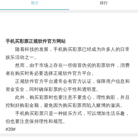
简介
排行
手机买彩票正规软件官方网站
随着科技的发展，手机购买彩票已经成为许多人的日常
娱乐活动之一。
然而，由于市场上存在一些假冒伪劣的彩票软件，消费
者在购买时务必要选择正规软件官方平台。
正规软件官方平台通常会有官方认证，保障用户信息和
资金安全，同时确保彩票的公平性和透明度。
此外，购买彩票时也要注意不要贪心，理性购彩，并且
控制好购彩金额，避免因为购买彩票而陷入赌博的漩涡。
手机购买彩票只是一种娱乐方式，可以增加生活乐趣，
但也要注意保持理性和规范。
#39#