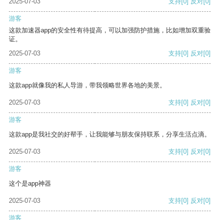
2025-07-03
支持
[0]
反对
[0]
游客
这款加速器app的安全性有待提高，可以加强防护措施，比如增加双重验
证。
2025-07-03
支持
[0]
反对
[0]
游客
这款app就像我的私人导游，带我领略世界各地的美景。
2025-07-03
支持
[0]
反对
[0]
游客
这款app是我社交的好帮手，让我能够与朋友保持联系，分享生活点滴。
2025-07-03
支持
[0]
反对
[0]
游客
这个是app神器
2025-07-03
支持
[0]
反对
[0]
游客