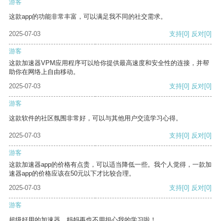
游客
这款app的功能非常丰富，可以满足我不同的社交需求。
2025-07-03
支持
[0]
反对
[0]
游客
这款加速器VPM应用程序可以给你提供最高速度和安全性的连接，并帮
助你在网络上自由移动。
2025-07-03
支持
[0]
反对
[0]
游客
这款软件的社区氛围非常好，可以与其他用户交流学习心得。
2025-07-03
支持
[0]
反对
[0]
游客
这款加速器app的价格有点贵，可以适当降低一些。我个人觉得，一款加
速器app的价格应该在50元以下才比较合理。
2025-07-03
支持
[0]
反对
[0]
游客
超级好用的加速器，妈妈再也不用担心我的学习啦！