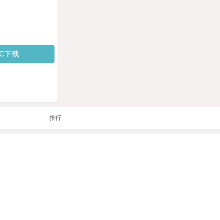
PC下载
排行