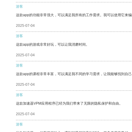
游客
这款app的功能非常强大，可以满足我所有的工作需求。我可以使用它来
2025-07-04
游客
这款app的游戏非常好玩，可以让我消磨时间。
2025-07-04
游客
这款app的课程非常丰富，可以满足我不同的学习需求，让我能够找到自
2025-07-04
游客
这款加速器VPM应用程序已经为我们带来了无限的隐私保护和自由。
2025-07-04
游客