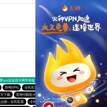
支持
[0]
反对
[0]
支持
[0]
反对
[0]
费vps加速器外网苹果版
旋风加速度器
快连加速器
快鸭VPN
全民彩票安卓版下载
welcome盈彩购彩大厅广东
官方下载
彩神Vl购彩大厅
全民彩票安卓版
老品牌—全民彩票
全民彩票官网最新登录入口