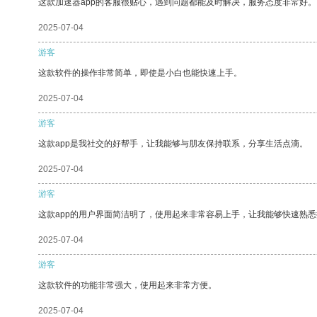
这款加速器app的客服很贴心，遇到问题都能及时解决，服务态度非常好。
2025-07-04
游客
这款软件的操作非常简单，即使是小白也能快速上手。
2025-07-04
游客
这款app是我社交的好帮手，让我能够与朋友保持联系，分享生活点滴。
2025-07-04
游客
这款app的用户界面简洁明了，使用起来非常容易上手，让我能够快速熟悉
2025-07-04
游客
这款软件的功能非常强大，使用起来非常方便。
2025-07-04