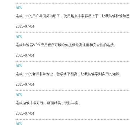
游客
这款app的用户界面简洁明了，使用起来非常容易上手，让我能够快速熟
2025-07-04
游客
这款加速器VPM应用程序可以给你提供最高速度和安全性的连接。
2025-07-04
游客
这款app的老师非常专业，教学水平很高，让我能够学到实用的知识。
2025-07-04
游客
这款游戏非常好玩，画面精美，玩法丰富。
2025-07-04
游客