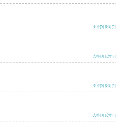
支持
[0]
反对
[0]
支持
[0]
反对
[0]
支持
[0]
反对
[0]
支持
[0]
反对
[0]