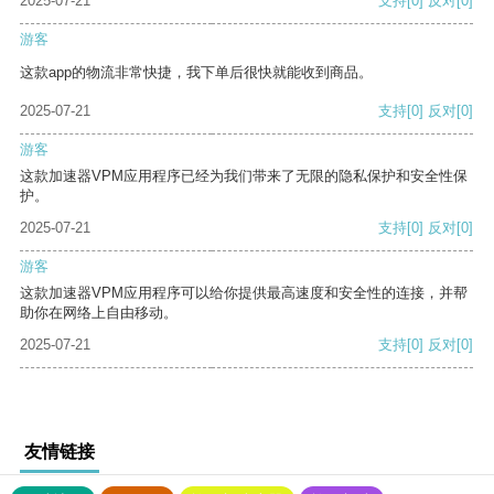
2025-07-21
支持
[0]
反对
[0]
游客
这款app的物流非常快捷，我下单后很快就能收到商品。
2025-07-21
支持
[0]
反对
[0]
游客
这款加速器VPM应用程序已经为我们带来了无限的隐私保护和安全性保
护。
2025-07-21
支持
[0]
反对
[0]
游客
这款加速器VPM应用程序可以给你提供最高速度和安全性的连接，并帮
助你在网络上自由移动。
2025-07-21
支持
[0]
反对
[0]
友情链接