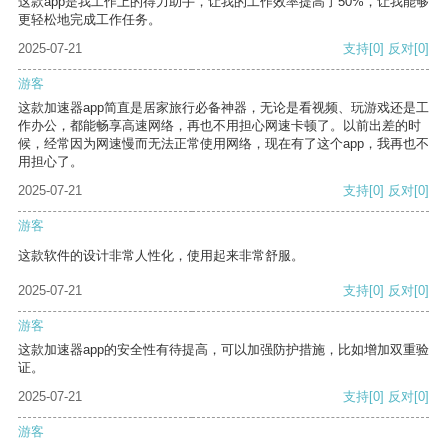
这款app是我工作上的得力助手，让我的工作效率提高了50%，让我能够
更轻松地完成工作任务。
2025-07-21
支持
[0]
反对
[0]
游客
这款加速器app简直是居家旅行必备神器，无论是看视频、玩游戏还是工
作办公，都能畅享高速网络，再也不用担心网速卡顿了。以前出差的时
候，经常因为网速慢而无法正常使用网络，现在有了这个app，我再也不
用担心了。
2025-07-21
支持
[0]
反对
[0]
游客
这款软件的设计非常人性化，使用起来非常舒服。
2025-07-21
支持
[0]
反对
[0]
游客
这款加速器app的安全性有待提高，可以加强防护措施，比如增加双重验
证。
2025-07-21
支持
[0]
反对
[0]
游客