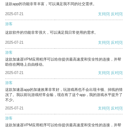
这款app的功能非常丰富，可以满足我不同的社交需求。
2025-07-21
支持
[0]
反对
[0]
游客
这款软件的功能非常强大，可以满足我日常使用的需求。
2025-07-21
支持
[0]
反对
[0]
游客
这款加速器VPM应用程序可以给你提供最高速度和安全性的连接，并帮
助你在网络上自由移动。
2025-07-21
支持
[0]
反对
[0]
游客
这款加速器app的加速效果非常好，玩游戏再也不会出现卡顿、掉线的情
况了。我以前玩游戏经常会输，现在有了这个app，我的游戏水平提升了
不少。
2025-07-21
支持
[0]
反对
[0]
游客
这款加速器VPM应用程序可以给你提供最高速度和安全性的连接，并帮