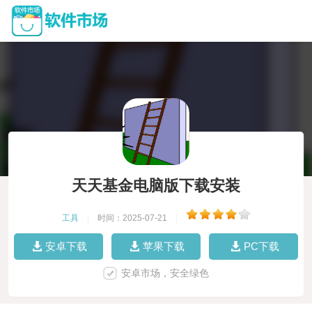
天天基金电脑版下载安装
工具
|
时间：2025-07-21
|
安卓下载
苹果下载
PC下载
安卓市场，安全绿色