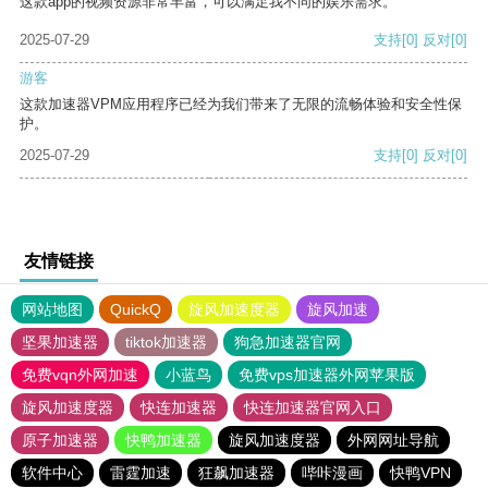
这款app的视频资源非常丰富，可以满足我不同的娱乐需求。
2025-07-29
支持
[0]
反对
[0]
游客
这款加速器VPM应用程序已经为我们带来了无限的流畅体验和安全性保
护。
2025-07-29
支持
[0]
反对
[0]
友情链接
网站地图
QuickQ
旋风加速度器
旋风加速
坚果加速器
tiktok加速器
狗急加速器官网
免费vqn外网加速
小蓝鸟
免费vps加速器外网苹果版
旋风加速度器
快连加速器
快连加速器官网入口
原子加速器
快鸭加速器
旋风加速度器
外网网址导航
软件中心
雷霆加速
狂飙加速器
哔咔漫画
快鸭VPN