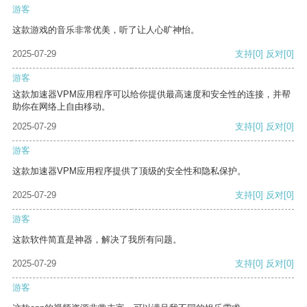
游客
这款游戏的音乐非常优美，听了让人心旷神怡。
2025-07-29
支持
[0]
反对
[0]
游客
这款加速器VPM应用程序可以给你提供最高速度和安全性的连接，并帮
助你在网络上自由移动。
2025-07-29
支持
[0]
反对
[0]
游客
这款加速器VPM应用程序提供了顶级的安全性和隐私保护。
2025-07-29
支持
[0]
反对
[0]
游客
这款软件简直是神器，解决了我所有问题。
2025-07-29
支持
[0]
反对
[0]
游客