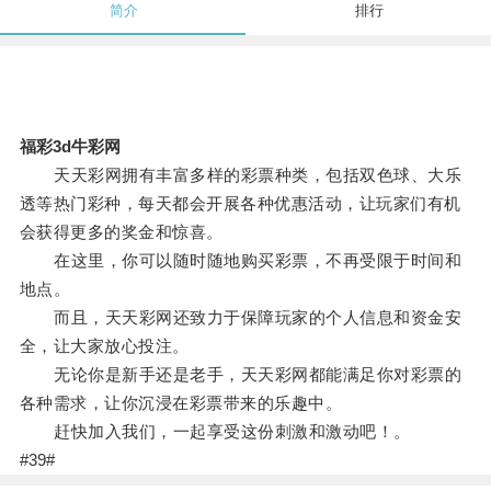
简介
排行
福彩3d牛彩网
天天彩网拥有丰富多样的彩票种类，包括双色球、大乐
透等热门彩种，每天都会开展各种优惠活动，让玩家们有机
会获得更多的奖金和惊喜。
在这里，你可以随时随地购买彩票，不再受限于时间和
地点。
而且，天天彩网还致力于保障玩家的个人信息和资金安
全，让大家放心投注。
无论你是新手还是老手，天天彩网都能满足你对彩票的
各种需求，让你沉浸在彩票带来的乐趣中。
赶快加入我们，一起享受这份刺激和激动吧！。
#39#