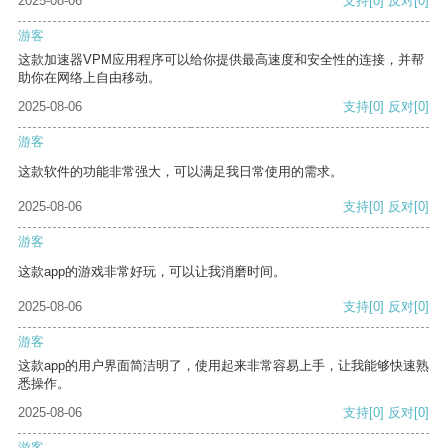
2025-08-06
支持
[0]
反对
[0]
游客
这款加速器VPM应用程序可以给你提供最高速度和安全性的连接，并帮
助你在网络上自由移动。
2025-08-06
支持
[0]
反对
[0]
游客
这款软件的功能非常强大，可以满足我日常使用的需求。
2025-08-06
支持
[0]
反对
[0]
游客
这款app的游戏非常好玩，可以让我消磨时间。
2025-08-06
支持
[0]
反对
[0]
游客
这款app的用户界面简洁明了，使用起来非常容易上手，让我能够快速熟
悉操作。
2025-08-06
支持
[0]
反对
[0]
游客