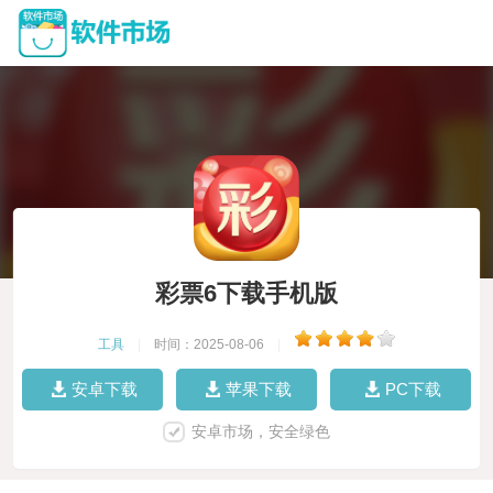
彩票6下载手机版
工具
|
时间：2025-08-06
|
安卓下载
苹果下载
PC下载
安卓市场，安全绿色