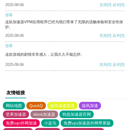
2025-08-06
支持
[0]
反对
[0]
游客
这款加速器VPM应用程序已经为我们带来了无限的流畅体验和安全性保
护。
2025-08-06
支持
[0]
反对
[0]
游客
这款游戏的剧情非常感人，让我久久不能忘怀。
2025-08-06
支持
[0]
反对
[0]
友情链接
网站地图
QuickQ
旋风加速度器
旋风加速
坚果加速器
tiktok加速器
狗急加速器官网
免费vqn外网加速
小蓝鸟
免费vps加速器外网苹果版