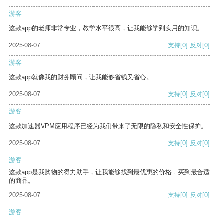
游客
这款app的老师非常专业，教学水平很高，让我能够学到实用的知识。
2025-08-07
支持
[0]
反对
[0]
游客
这款app就像我的财务顾问，让我能够省钱又省心。
2025-08-07
支持
[0]
反对
[0]
游客
这款加速器VPM应用程序已经为我们带来了无限的隐私和安全性保护。
2025-08-07
支持
[0]
反对
[0]
游客
这款app是我购物的得力助手，让我能够找到最优惠的价格，买到最合适
的商品。
2025-08-07
支持
[0]
反对
[0]
游客