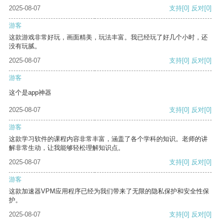
2025-08-07
支持
[0]
反对
[0]
游客
这款游戏非常好玩，画面精美，玩法丰富。我已经玩了好几个小时，还
没有玩腻。
2025-08-07
支持
[0]
反对
[0]
游客
这个是app神器
2025-08-07
支持
[0]
反对
[0]
游客
这款学习软件的课程内容非常丰富，涵盖了各个学科的知识。老师的讲
解非常生动，让我能够轻松理解知识点。
2025-08-07
支持
[0]
反对
[0]
游客
这款加速器VPM应用程序已经为我们带来了无限的隐私保护和安全性保
护。
2025-08-07
支持
[0]
反对
[0]