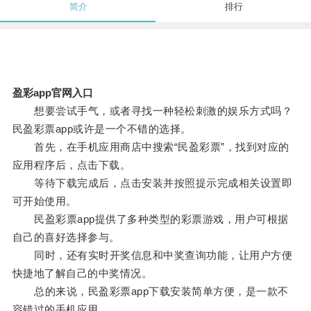
简介
排行
盈彩app官网入口
想要尝试手气，或者寻找一种轻松刺激的娱乐方式吗？
民盈彩票app或许是一个不错的选择。
首先，在手机应用商店中搜索“民盈彩票”，找到对应的
应用程序后，点击下载。
等待下载完成后，点击安装并按照提示完成相关设置即
可开始使用。
民盈彩票app提供了多种类型的彩票游戏，用户可根据
自己的喜好选择参与。
同时，还有实时开奖信息和中奖查询功能，让用户方便
快捷地了解自己的中奖情况。
总的来说，民盈彩票app下载安装简单方便，是一款不
容错过的手机应用。