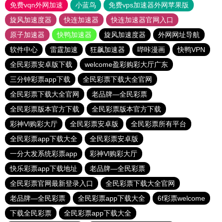
免费vqn外网加速
小蓝鸟
免费vps加速器外网苹果版
旋风加速度器
快连加速器
快连加速器官网入口
原子加速器
快鸭加速器
旋风加速度器
外网网址导航
软件中心
雷霆加速
狂飙加速器
哔咔漫画
快鸭VPN
全民彩票安卓版下载
welcome盈彩购彩大厅广东
三分钟彩票app下载
全民彩票下载大全官网
全民彩票下载大全官网
老品牌—全民彩票
全民彩票版本官方下载
全民彩票版本官方下载
彩神Vl购彩大厅
全民彩票安卓版
全民彩票所有平台
全民彩票app下载大全
全民彩票安卓版
一分大发系统彩票app
彩神Vl购彩大厅
快乐彩票app下载地址
老品牌—全民彩票
全民彩票官网最新登录入口
全民彩票下载大全官网
老品牌—全民彩票
全民彩票app下载大全
6f彩票welcome
下载全民彩票
全民彩票app下载大全