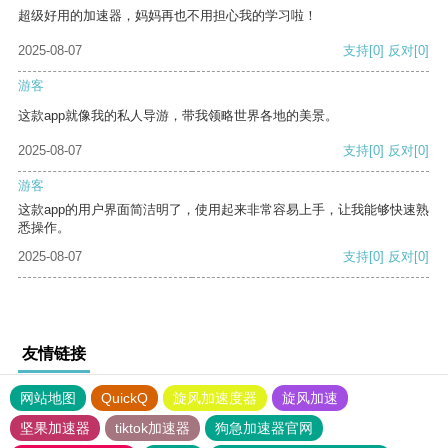
超级好用的加速器，妈妈再也不用担心我的学习啦！
2025-08-07
支持
[0]
反对
[0]
游客
这款app就像我的私人导游，带我领略世界各地的美景。
2025-08-07
支持
[0]
反对
[0]
游客
这款app的用户界面简洁明了，使用起来非常容易上手，让我能够快速熟
悉操作。
2025-08-07
支持
[0]
反对
[0]
友情链接
网站地图
QuickQ
旋风加速度器
旋风加速
坚果加速器
tiktok加速器
狗急加速器官网