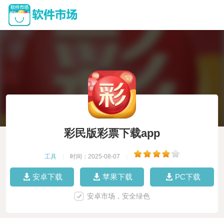
彩民版彩票下载app
工具
|
时间：2025-08-07
|
安卓下载
苹果下载
PC下载
安卓市场，安全绿色