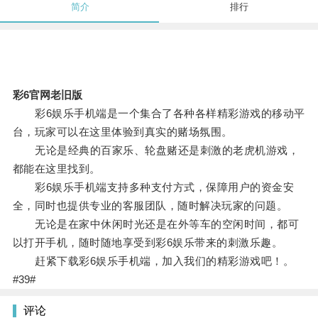
简介
排行
彩6官网老旧版
彩6娱乐手机端是一个集合了各种各样精彩游戏的移动平
台，玩家可以在这里体验到真实的赌场氛围。
无论是经典的百家乐、轮盘赌还是刺激的老虎机游戏，
都能在这里找到。
彩6娱乐手机端支持多种支付方式，保障用户的资金安
全，同时也提供专业的客服团队，随时解决玩家的问题。
无论是在家中休闲时光还是在外等车的空闲时间，都可
以打开手机，随时随地享受到彩6娱乐带来的刺激乐趣。
赶紧下载彩6娱乐手机端，加入我们的精彩游戏吧！。
#39#
评论