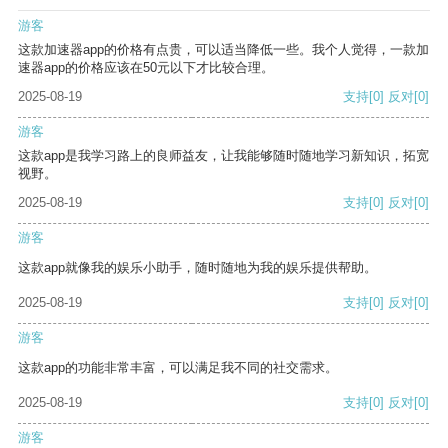
游客
这款加速器app的价格有点贵，可以适当降低一些。我个人觉得，一款加
速器app的价格应该在50元以下才比较合理。
2025-08-19
支持
[0]
反对
[0]
游客
这款app是我学习路上的良师益友，让我能够随时随地学习新知识，拓宽
视野。
2025-08-19
支持
[0]
反对
[0]
游客
这款app就像我的娱乐小助手，随时随地为我的娱乐提供帮助。
2025-08-19
支持
[0]
反对
[0]
游客
这款app的功能非常丰富，可以满足我不同的社交需求。
2025-08-19
支持
[0]
反对
[0]
游客