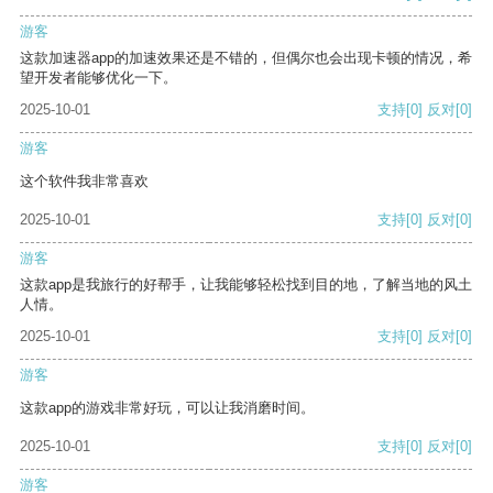
游客
这款加速器app的加速效果还是不错的，但偶尔也会出现卡顿的情况，希
望开发者能够优化一下。
2025-10-01
支持
[0]
反对
[0]
游客
这个软件我非常喜欢
2025-10-01
支持
[0]
反对
[0]
游客
这款app是我旅行的好帮手，让我能够轻松找到目的地，了解当地的风土
人情。
2025-10-01
支持
[0]
反对
[0]
游客
这款app的游戏非常好玩，可以让我消磨时间。
2025-10-01
支持
[0]
反对
[0]
游客