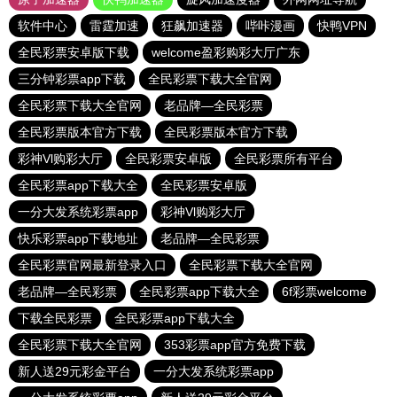
软件中心
雷霆加速
狂飙加速器
哔咔漫画
快鸭VPN
全民彩票安卓版下载
welcome盈彩购彩大厅广东
三分钟彩票app下载
全民彩票下载大全官网
全民彩票下载大全官网
老品牌—全民彩票
全民彩票版本官方下载
全民彩票版本官方下载
彩神Vl购彩大厅
全民彩票安卓版
全民彩票所有平台
全民彩票app下载大全
全民彩票安卓版
一分大发系统彩票app
彩神Vl购彩大厅
快乐彩票app下载地址
老品牌—全民彩票
全民彩票官网最新登录入口
全民彩票下载大全官网
老品牌—全民彩票
全民彩票app下载大全
6f彩票welcome
下载全民彩票
全民彩票app下载大全
全民彩票下载大全官网
353彩票app官方免费下载
新人送29元彩金平台
一分大发系统彩票app