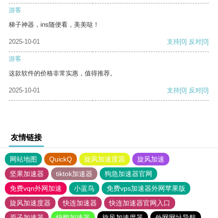
游客
梯子神器，ins随便看，美美哒！
2025-10-01
支持
[0]
反对
[0]
游客
这款软件的价格非常实惠，值得推荐。
2025-10-01
支持
[0]
反对
[0]
友情链接
网站地图
QuickQ
旋风加速度器
旋风加速
坚果加速器
tiktok加速器
狗急加速器官网
免费vqn外网加速
小蓝鸟
免费vps加速器外网苹果版
旋风加速度器
快连加速器
快连加速器官网入口
原子加速器
快鸭加速器
旋风加速度器
外网网址导航