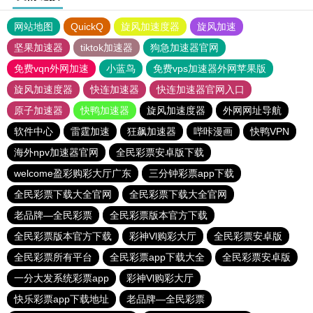
网站地图
QuickQ
旋风加速度器
旋风加速
坚果加速器
tiktok加速器
狗急加速器官网
免费vqn外网加速
小蓝鸟
免费vps加速器外网苹果版
旋风加速度器
快连加速器
快连加速器官网入口
原子加速器
快鸭加速器
旋风加速度器
外网网址导航
软件中心
雷霆加速
狂飙加速器
哔咔漫画
快鸭VPN
海外npv加速器官网
全民彩票安卓版下载
welcome盈彩购彩大厅广东
三分钟彩票app下载
全民彩票下载大全官网
全民彩票下载大全官网
老品牌—全民彩票
全民彩票版本官方下载
全民彩票版本官方下载
彩神Vl购彩大厅
全民彩票安卓版
全民彩票所有平台
全民彩票app下载大全
全民彩票安卓版
一分大发系统彩票app
彩神Vl购彩大厅
快乐彩票app下载地址
老品牌—全民彩票