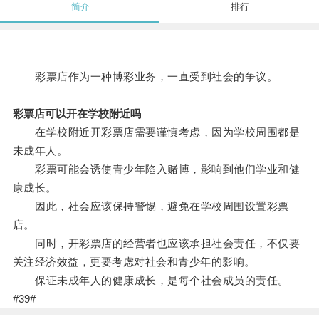
简介
排行
彩票店作为一种博彩业务，一直受到社会的争议。
彩票店可以开在学校附近吗
在学校附近开彩票店需要谨慎考虑，因为学校周围都是
未成年人。
彩票可能会诱使青少年陷入赌博，影响到他们学业和健
康成长。
因此，社会应该保持警惕，避免在学校周围设置彩票
店。
同时，开彩票店的经营者也应该承担社会责任，不仅要
关注经济效益，更要考虑对社会和青少年的影响。
保证未成年人的健康成长，是每个社会成员的责任。
#39#