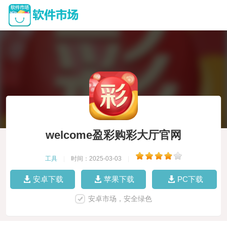
welcome盈彩购彩大厅官网
工具
|
时间：2025-03-03
|
安卓下载
苹果下载
PC下载
安卓市场，安全绿色