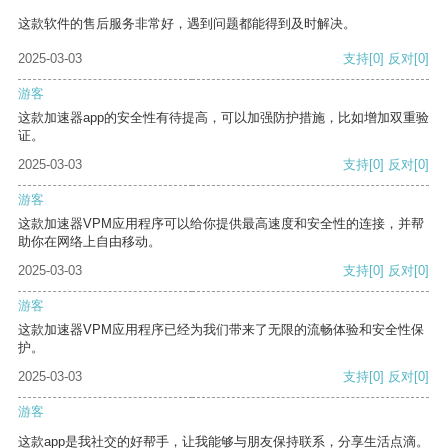
这款软件的售后服务非常好，遇到问题都能得到及时解决。
2025-03-03
支持
[0]
反对
[0]
游客
这款加速器app的安全性有待提高，可以加强防护措施，比如增加双重验
证。
2025-03-03
支持
[0]
反对
[0]
游客
这款加速器VPM应用程序可以给你提供最高速度和安全性的连接，并帮
助你在网络上自由移动。
2025-03-03
支持
[0]
反对
[0]
游客
这款加速器VPM应用程序已经为我们带来了无限的流畅体验和安全性保
护。
2025-03-03
支持
[0]
反对
[0]
游客
这款app是我社交的好帮手，让我能够与朋友保持联系，分享生活点滴。