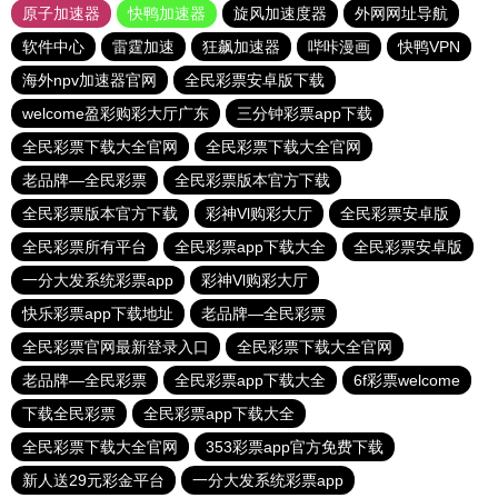
原子加速器
快鸭加速器
旋风加速度器
外网网址导航
软件中心
雷霆加速
狂飙加速器
哔咔漫画
快鸭VPN
海外npv加速器官网
全民彩票安卓版下载
welcome盈彩购彩大厅广东
三分钟彩票app下载
全民彩票下载大全官网
全民彩票下载大全官网
老品牌—全民彩票
全民彩票版本官方下载
全民彩票版本官方下载
彩神Vl购彩大厅
全民彩票安卓版
全民彩票所有平台
全民彩票app下载大全
全民彩票安卓版
一分大发系统彩票app
彩神Vl购彩大厅
快乐彩票app下载地址
老品牌—全民彩票
全民彩票官网最新登录入口
全民彩票下载大全官网
老品牌—全民彩票
全民彩票app下载大全
6f彩票welcome
下载全民彩票
全民彩票app下载大全
全民彩票下载大全官网
353彩票app官方免费下载
新人送29元彩金平台
一分大发系统彩票app