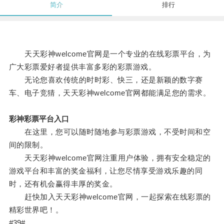
简介
排行
天天彩神welcome官网是一个专业的在线彩票平台，为
广大彩票爱好者提供丰富多彩的彩票游戏。
无论您喜欢传统的时时彩、快三，还是新颖的数字赛
车、电子竞猜，天天彩神welcome官网都能满足您的需求。
彩神彩票平台入口
在这里，您可以随时随地参与彩票游戏，不受时间和空
间的限制。
天天彩神welcome官网注重用户体验，拥有安全稳定的
游戏平台和丰富的奖金福利，让您尽情享受游戏乐趣的同
时，还有机会赢得丰厚的奖金。
赶快加入天天彩神welcome官网，一起探索在线彩票的
精彩世界吧！。
#39#