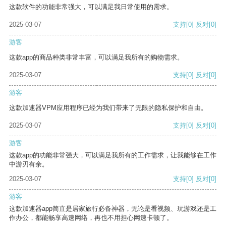
这款软件的功能非常强大，可以满足我日常使用的需求。
2025-03-07
支持
[0]
反对
[0]
游客
这款app的商品种类非常丰富，可以满足我所有的购物需求。
2025-03-07
支持
[0]
反对
[0]
游客
这款加速器VPM应用程序已经为我们带来了无限的隐私保护和自由。
2025-03-07
支持
[0]
反对
[0]
游客
这款app的功能非常强大，可以满足我所有的工作需求，让我能够在工作
中游刃有余。
2025-03-07
支持
[0]
反对
[0]
游客
这款加速器app简直是居家旅行必备神器，无论是看视频、玩游戏还是工
作办公，都能畅享高速网络，再也不用担心网速卡顿了。