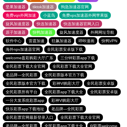
坚果加速器
tiktok加速器
狗急加速器官网
免费vqn外网加速
小蓝鸟
免费vps加速器外网苹果版
旋风加速度器
快连加速器
快连加速器官网入口
原子加速器
快鸭加速器
旋风加速度器
外网网址导航
软件中心
雷霆加速
狂飙加速器
哔咔漫画
快鸭VPN
海外npv加速器官网
全民彩票安卓版下载
welcome盈彩购彩大厅广东
三分钟彩票app下载
全民彩票下载大全官网
全民彩票下载大全官网
老品牌—全民彩票
全民彩票版本官方下载
全民彩票版本官方下载
彩神Vl购彩大厅
全民彩票安卓版
全民彩票所有平台
全民彩票app下载大全
全民彩票安卓版
一分大发系统彩票app
彩神Vl购彩大厅
快乐彩票app下载地址
老品牌—全民彩票
全民彩票官网最新登录入口
全民彩票下载大全官网
老品牌—全民彩票
全民彩票app下载大全
6f彩票welcome