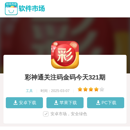
彩神通关注码金码今天321期
工具
|
时间：2025-03-07
|
安卓下载
苹果下载
PC下载
安卓市场，安全绿色