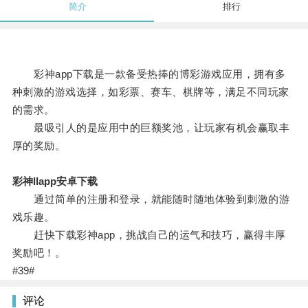
简介
排行
彩神app下载是一款备受热捧的博彩游戏应用，拥有多
种刺激的游戏选择，如彩票、赛车、棋牌等，满足不同玩家
的需求。
最吸引人的是应用中的巨额奖池，让玩家有机会赢取丰
厚的奖励。
彩神llapp安卓下载
通过简单的注册和登录，就能随时随地体验到刺激的游
戏乐趣。
赶快下载彩神app，挑战自己的运气和技巧，赢得丰厚
奖励吧！。
#39#
评论