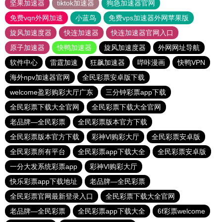
坚果加速器
tiktok加速器
狗急加速器官网
免费vqn外网加速
小蓝鸟
免费vps加速器外网苹果版
旋风加速度器
快连加速器
快连加速器官网入口
原子加速器
快鸭加速器
旋风加速度器
外网网址导航
软件中心
雷霆加速
狂飙加速器
哔咔漫画
快鸭VPN
海外npv加速器官网
全民彩票安卓版下载
welcome盈彩购彩大厅广东
三分钟彩票app下载
全民彩票下载大全官网
全民彩票下载大全官网
老品牌—全民彩票
全民彩票版本官方下载
全民彩票版本官方下载
彩神Vl购彩大厅
全民彩票安卓版
全民彩票所有平台
全民彩票app下载大全
全民彩票安卓版
一分大发系统彩票app
彩神Vl购彩大厅
快乐彩票app下载地址
老品牌—全民彩票
全民彩票官网最新登录入口
全民彩票下载大全官网
老品牌—全民彩票
全民彩票app下载大全
6f彩票welcome