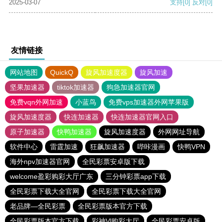
2025-03-07
支持
[0]
反对
[0]
友情链接
网站地图
QuickQ
旋风加速度器
旋风加速
坚果加速器
tiktok加速器
狗急加速器官网
免费vqn外网加速
小蓝鸟
免费vps加速器外网苹果版
旋风加速度器
快连加速器
快连加速器官网入口
原子加速器
快鸭加速器
旋风加速度器
外网网址导航
软件中心
雷霆加速
狂飙加速器
哔咔漫画
快鸭VPN
海外npv加速器官网
全民彩票安卓版下载
welcome盈彩购彩大厅广东
三分钟彩票app下载
全民彩票下载大全官网
全民彩票下载大全官网
老品牌—全民彩票
全民彩票版本官方下载
全民彩票版本官方下载
彩神Vl购彩大厅
全民彩票安卓版