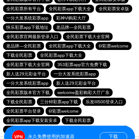
全民彩票所有平台
全民彩票app下载大全
全民彩票安卓版
一分大发系统彩票app
彩神Vl购彩大厅
快乐彩票app下载地址
老品牌—全民彩票
全民彩票官网最新登录入口
全民彩票下载大全官网
老品牌—全民彩票
全民彩票app下载大全
6f彩票welcome
下载全民彩票
全民彩票app下载大全
全民彩票下载大全官网
353彩票app官方免费下载
新人送29元彩金平台
一分大发系统彩票app
一分大发系统彩票app
新人送29元彩金平台
全民彩票版本官方下载
welcome盈彩购彩大厅广东
下载全民彩票
三分钟彩票app下载
乐发III500登录入口
全民彩票平台登录
6f彩票welcome
全民彩票app下载安装安卓
下载全民彩票
全民彩票平台登录
全民彩票所有平台
国民彩票下载地址
永久免费使用的加速器
下载