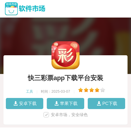
快三彩票app下载平台安装
工具
|
时间：2025-03-07
|
安卓下载
苹果下载
PC下载
安卓市场，安全绿色