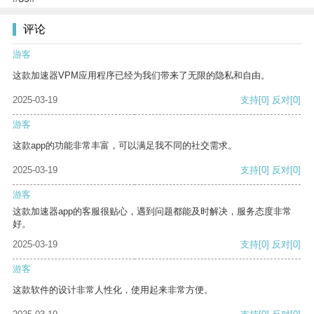
评论
游客
这款加速器VPM应用程序已经为我们带来了无限的隐私和自由。
2025-03-19
支持
[0]
反对
[0]
游客
这款app的功能非常丰富，可以满足我不同的社交需求。
2025-03-19
支持
[0]
反对
[0]
游客
这款加速器app的客服很贴心，遇到问题都能及时解决，服务态度非常
好。
2025-03-19
支持
[0]
反对
[0]
游客
这款软件的设计非常人性化，使用起来非常方便。