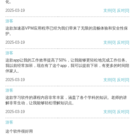
化。
2025-03-19
支持
[0]
反对
[0]
游客
这款加速器VPM应用程序已经为我们带来了无限的流畅体验和安全性保
护。
2025-03-19
支持
[0]
反对
[0]
游客
这款app让我的工作效率提高了50%，让我能够更轻松地完成工作任务。
我以前经常加班，现在有了这个app，我可以提前下班，有更多的时间陪
伴家人。
2025-03-19
支持
[0]
反对
[0]
游客
这款学习软件的课程内容非常丰富，涵盖了各个学科的知识。老师的讲
解非常生动，让我能够轻松理解知识点。
2025-03-19
支持
[0]
反对
[0]
游客
这个软件很好用