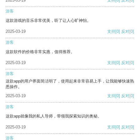
2025-03-19
支持
[0]
反对
[0]
游客
这款游戏的音乐非常优美，听了让人心旷神怡。
2025-03-19
支持
[0]
反对
[0]
游客
这款软件的价格非常实惠，值得推荐。
2025-03-19
支持
[0]
反对
[0]
游客
这款app的用户界面简洁明了，使用起来非常容易上手，让我能够快速熟
悉操作。
2025-03-19
支持
[0]
反对
[0]
游客
这款app就像我的私人导师，带领我探索知识的奥秘。
2025-03-19
支持
[0]
反对
[0]
游客