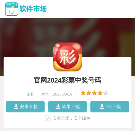
官网2024彩票中奖号码
工具
|
时间：2025-03-19
|
安卓下载
苹果下载
PC下载
安卓市场，安全绿色