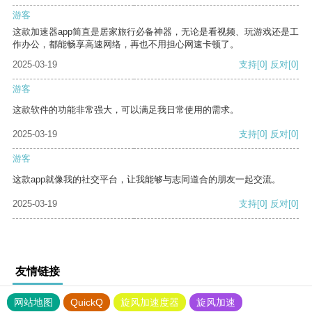
游客
这款加速器app简直是居家旅行必备神器，无论是看视频、玩游戏还是工
作办公，都能畅享高速网络，再也不用担心网速卡顿了。
2025-03-19
支持
[0]
反对
[0]
游客
这款软件的功能非常强大，可以满足我日常使用的需求。
2025-03-19
支持
[0]
反对
[0]
游客
这款app就像我的社交平台，让我能够与志同道合的朋友一起交流。
2025-03-19
支持
[0]
反对
[0]
友情链接
网站地图
QuickQ
旋风加速度器
旋风加速