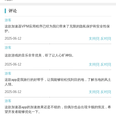
评论
游客
这款加速器VPM应用程序已经为我们带来了无限的隐私保护和安全性保
护。
2025-06-12
支持
[0]
反对
[0]
游客
这款游戏的音乐非常优美，听了让人心旷神怡。
2025-06-12
支持
[0]
反对
[0]
游客
这款app是我旅行的好帮手，让我能够轻松找到目的地，了解当地的风土
人情。
2025-06-12
支持
[0]
反对
[0]
游客
这款加速器app的加速效果还是不错的，但偶尔也会出现卡顿的情况，希
望开发者能够优化一下。