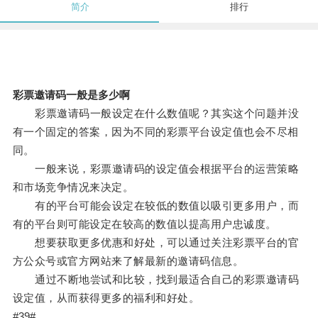
简介
排行
彩票邀请码一般是多少啊
彩票邀请码一般设定在什么数值呢？其实这个问题并没
有一个固定的答案，因为不同的彩票平台设定值也会不尽相
同。
一般来说，彩票邀请码的设定值会根据平台的运营策略
和市场竞争情况来决定。
有的平台可能会设定在较低的数值以吸引更多用户，而
有的平台则可能设定在较高的数值以提高用户忠诚度。
想要获取更多优惠和好处，可以通过关注彩票平台的官
方公众号或官方网站来了解最新的邀请码信息。
通过不断地尝试和比较，找到最适合自己的彩票邀请码
设定值，从而获得更多的福利和好处。
#39#