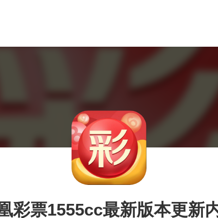
凰彩票1555cc最新版本更新