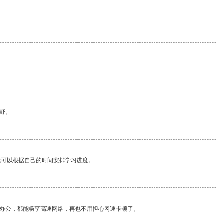
野。
我可以根据自己的时间安排学习进度。
作办公，都能畅享高速网络，再也不用担心网速卡顿了。