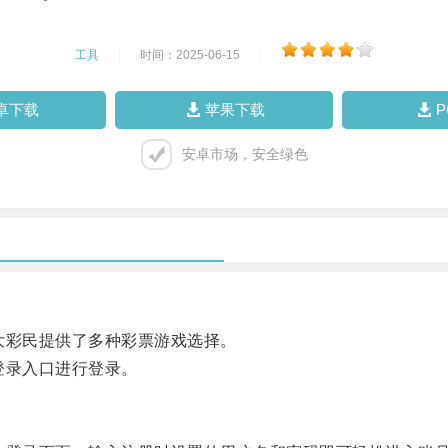
工具
|
时间：2025-06-15
|
卓下载
苹果下载
安卓市场，安全绿色
大彩民提供了多种彩票游戏选择。
登录入口进行登录。