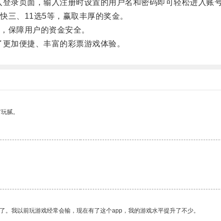
入登录页面，输入注册时设置的用户名和密码即可轻松进入账
三、11选5等，赢取丰厚的奖金。
，保障用户的资金安全。
了更加便捷、丰富的彩票游戏体验。
有玩腻。
了。我以前玩游戏经常会输，现在有了这个app，我的游戏水平提升了不少。