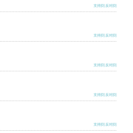
支持
[0]
反对
[0]
支持
[0]
反对
[0]
支持
[0]
反对
[0]
支持
[0]
反对
[0]
支持
[0]
反对
[0]