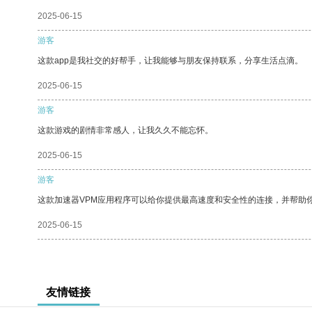
2025-06-15
游客
这款app是我社交的好帮手，让我能够与朋友保持联系，分享生活点滴。
2025-06-15
游客
这款游戏的剧情非常感人，让我久久不能忘怀。
2025-06-15
游客
这款加速器VPM应用程序可以给你提供最高速度和安全性的连接，并帮助
2025-06-15
友情链接