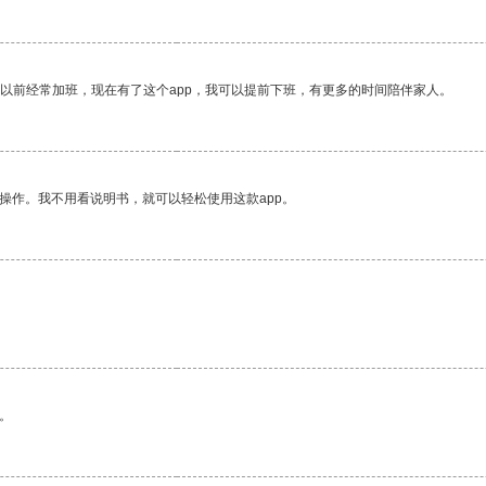
我以前经常加班，现在有了这个app，我可以提前下班，有更多的时间陪伴家人。
操作。我不用看说明书，就可以轻松使用这款app。
。