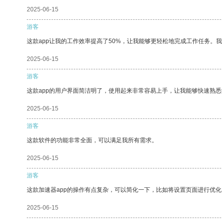
2025-06-15
游客
这款app让我的工作效率提高了50%，让我能够更轻松地完成工作任务。
2025-06-15
游客
这款app的用户界面简洁明了，使用起来非常容易上手，让我能够快速熟悉
2025-06-15
游客
这款软件的功能非常全面，可以满足我所有需求。
2025-06-15
游客
这款加速器app的操作有点复杂，可以简化一下，比如将设置页面进行优化
2025-06-15