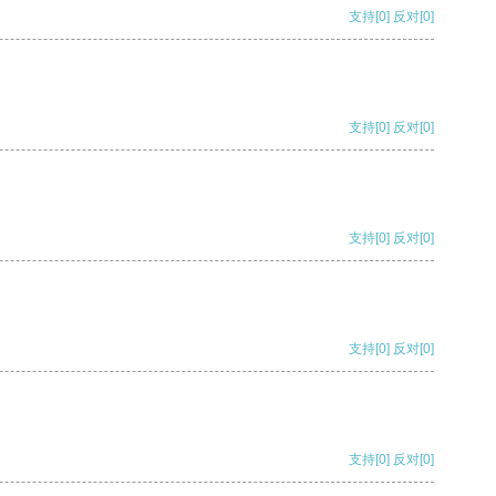
支持
[0]
反对
[0]
支持
[0]
反对
[0]
支持
[0]
反对
[0]
支持
[0]
反对
[0]
支持
[0]
反对
[0]