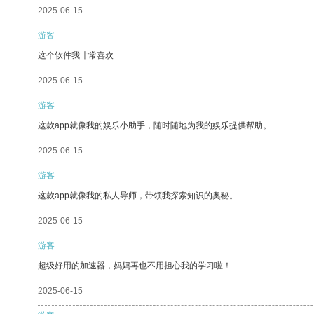
2025-06-15
游客
这个软件我非常喜欢
2025-06-15
游客
这款app就像我的娱乐小助手，随时随地为我的娱乐提供帮助。
2025-06-15
游客
这款app就像我的私人导师，带领我探索知识的奥秘。
2025-06-15
游客
超级好用的加速器，妈妈再也不用担心我的学习啦！
2025-06-15