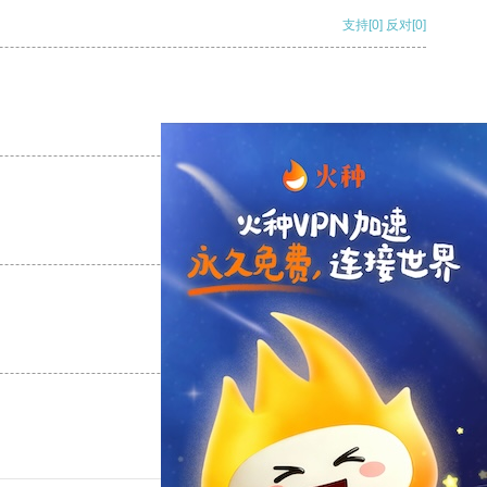
支持
[0]
反对
[0]
支持
[0]
反对
[0]
支持
[0]
反对
[0]
支持
[0]
反对
[0]