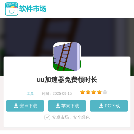
uu加速器免费领时长
工具
|
时间：2025-09-15
|
安卓下载
苹果下载
PC下载
安卓市场，安全绿色